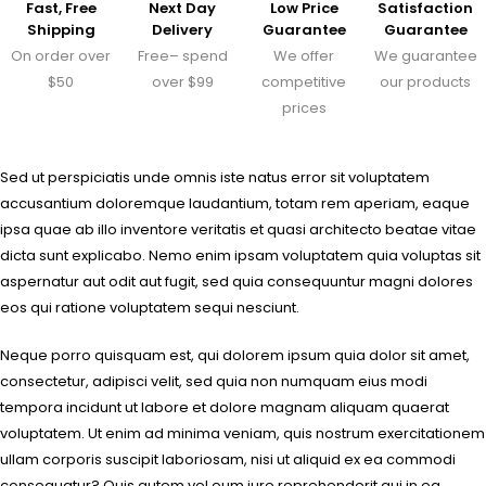
Fast, Free
Next Day
Low Price
Satisfaction
Shipping
Delivery
Guarantee
Guarantee
On order over
Free– spend
We offer
We guarantee
$50
over $99
competitive
our products
prices
Sed ut perspiciatis unde omnis iste natus error sit voluptatem
accusantium doloremque laudantium, totam rem aperiam, eaque
ipsa quae ab illo inventore veritatis et quasi architecto beatae vitae
dicta sunt explicabo. Nemo enim ipsam voluptatem quia voluptas sit
aspernatur aut odit aut fugit, sed quia consequuntur magni dolores
eos qui ratione voluptatem sequi nesciunt.
Neque porro quisquam est, qui dolorem ipsum quia dolor sit amet,
consectetur, adipisci velit, sed quia non numquam eius modi
tempora incidunt ut labore et dolore magnam aliquam quaerat
voluptatem. Ut enim ad minima veniam, quis nostrum exercitationem
ullam corporis suscipit laboriosam, nisi ut aliquid ex ea commodi
consequatur? Quis autem vel eum iure reprehenderit qui in ea