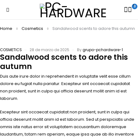
0
Home
Cosmetics
Sandalwood scents to adore this autumn
COSMETICS
28 de marzo de 2025
By
grupo-pchardware-1
Sandalwood scents to adore this
autumn
Duis aute irure dolor in reprehenderit in voluptate velit esse cillum
dolore eu fugiat nulla pariatur. Excepteur sint occaecat cupidatat
non proident, sunt in culpa qui officia deserunt mollit anim id est
laborum.
Excepteur sint occaecat cupidatat non proident, sunt in culpa qui
officia deserunt mollit anim id est laborum. Sed ut perspiciatis unde
omnis iste natus error sit voluptatem accusantium doloremque
laudantium, totam rem aperiam, eaque ipsa quae ab illo inventore