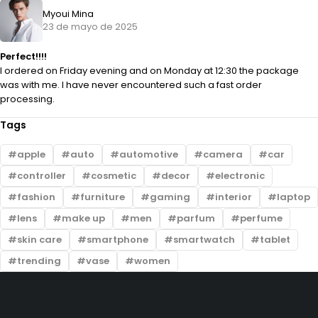
Myoui Mina
23 de mayo de 2025
Perfect!!!!
I ordered on Friday evening and on Monday at 12:30 the package
was with me. I have never encountered such a fast order
processing.
Tags
apple
auto
automotive
camera
car
controller
cosmetic
decor
electronic
fashion
furniture
gaming
interior
laptop
lens
make up
men
parfum
perfume
skin care
smartphone
smartwatch
tablet
trending
vase
women