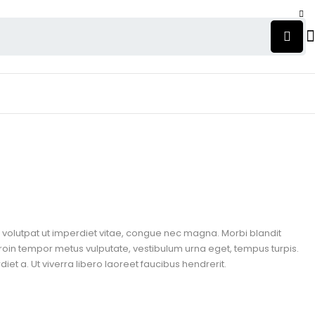
n, volutpat ut imperdiet vitae, congue nec magna. Morbi blandit
roin tempor metus vulputate, vestibulum urna eget, tempus turpis.
et a. Ut viverra libero laoreet faucibus hendrerit.