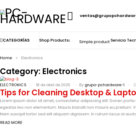
ventas@grupopchardwar
CATEGORÍAS
Shop
Products
Servicio Tec
Simple product
Home
Electronics
Category: Electronics
ELECTRONICS
18 de abril de 2025
By
grupo-pchardware-1
Tips for Cleaning Desktop & Lapt
Lorem ipsum dolor sit amet, consectetur adipiscing elit. Donec porta 
egestas leo non elementum. Mauris blandit non mauris eu pretium. Vi
Nam suscipit tortor sed elit aliquam dignissim. In rutrum lacus id auc
READ MORE