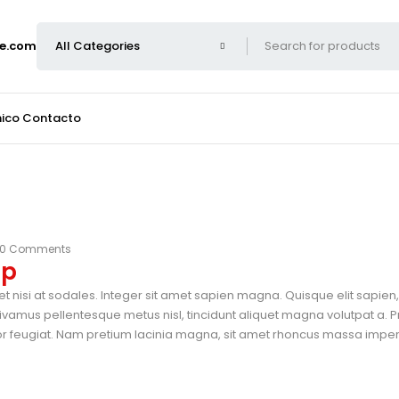
e.com
nico
Contacto
0 Comments
op
et nisi at sodales. Integer sit amet sapien magna. Quisque elit sapie
vamus pellentesque metus nisl, tincidunt aliquet magna volutpat a. P
tor feugiat. Nam pretium lacinia magna, sit amet rhoncus massa imperdi