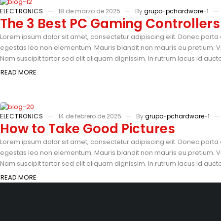
ELECTRONICS
18 de marzo de 2025
By
grupo-pchardware-1
The 3 Best PC Gaming Controllers
Lorem ipsum dolor sit amet, consectetur adipiscing elit. Donec porta 
egestas leo non elementum. Mauris blandit non mauris eu pretium. Vi
Nam suscipit tortor sed elit aliquam dignissim. In rutrum lacus id auc
READ MORE
ELECTRONICS
14 de febrero de 2025
By
grupo-pchardware-1
How to Take Good Pictures
Lorem ipsum dolor sit amet, consectetur adipiscing elit. Donec porta 
egestas leo non elementum. Mauris blandit non mauris eu pretium. Vi
Nam suscipit tortor sed elit aliquam dignissim. In rutrum lacus id auc
READ MORE