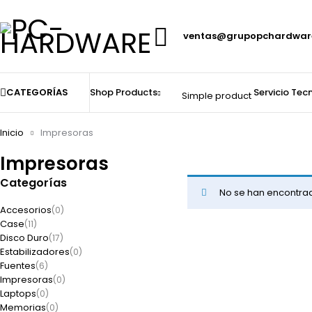
ventas@grupopchardwar
CATEGORÍAS
Shop
Products
Servicio Tec
Simple product
Inicio
Impresoras
Impresoras
Categorías
No se han encontrad
Accesorios
(0)
Case
(11)
Disco Duro
(17)
Estabilizadores
(0)
Fuentes
(6)
Impresoras
(0)
Laptops
(0)
Memorias
(0)