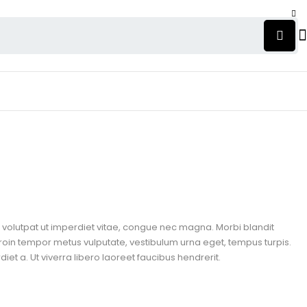
n, volutpat ut imperdiet vitae, congue nec magna. Morbi blandit
roin tempor metus vulputate, vestibulum urna eget, tempus turpis.
et a. Ut viverra libero laoreet faucibus hendrerit.