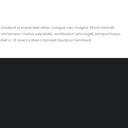
n, volutpat ut imperdiet vitae, congue nec magna. Morbi blandit
roin tempor metus vulputate, vestibulum urna eget, tempus turpis.
et a. Ut viverra libero laoreet faucibus hendrerit.
Garatia y Soporte
Garatian en todos los prodcutos