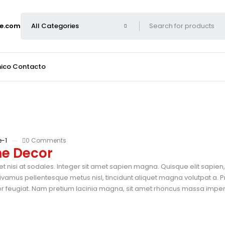
e.com
nico
Contacto
-1
0 Comments
me Decor
et nisi at sodales. Integer sit amet sapien magna. Quisque elit sapie
vamus pellentesque metus nisl, tincidunt aliquet magna volutpat a. P
tor feugiat. Nam pretium lacinia magna, sit amet rhoncus massa imperdi