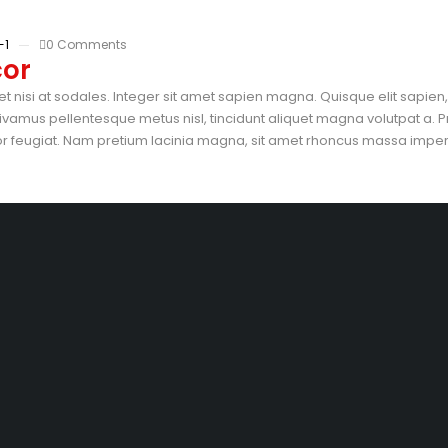
-1
0 Comments
cor
et nisi at sodales. Integer sit amet sapien magna. Quisque elit sapie
vamus pellentesque metus nisl, tincidunt aliquet magna volutpat a. P
tor feugiat. Nam pretium lacinia magna, sit amet rhoncus massa imperdi
io de Atención
Servicio Técnico
a sabado
Mantenimiento de Pcs