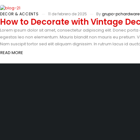
DECOR & ACCENTS
11 de febrero de 2025
By
grupo-pchardware
How to Decorate with Vintage De
Lorem ipsum dolor sit amet, consectetur adipiscing elit. Donec porta 
egestas leo non elementum. Mauris blandit non mauris eu pretium. Vi
Nam suscipit tortor sed elit aliquam dignissim. In rutrum lacus id auc
READ MORE
Equpios de computo
Horar
Todas las marcas
Lunes 