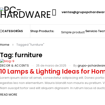
ventas@grupopchardwar
CATEGORÍAS
Shop
Products
Servicio Tec
Simple product
Home
Tagged "furniture"
Tag: furniture
DECOR & ACCENTS
25 de marzo de 2025
By
grupo-pchardware
10 Lamps & Lighting Ideas for Ho
Lorem ipsum dolor sit amet, consectetur adipiscing elit. Donec porta 
egestas leo non elementum. Mauris blandit non mauris eu pretium. Vi
Nam suscipit tortor sed elit aliquam dignissim. In rutrum lacus id auc
READ MORE