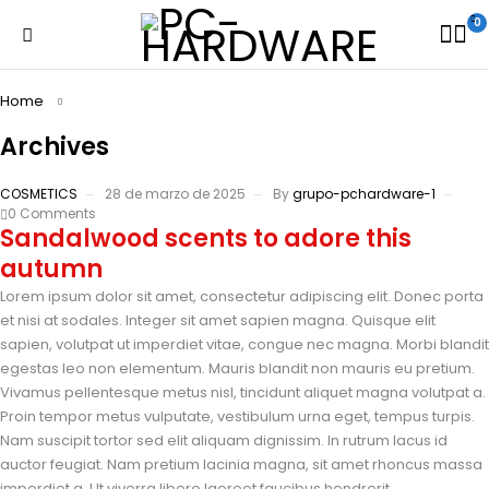
0
Home
Archives
COSMETICS
28 de marzo de 2025
By
grupo-pchardware-1
0 Comments
Sandalwood scents to adore this
autumn
Lorem ipsum dolor sit amet, consectetur adipiscing elit. Donec porta
et nisi at sodales. Integer sit amet sapien magna. Quisque elit
sapien, volutpat ut imperdiet vitae, congue nec magna. Morbi blandit
egestas leo non elementum. Mauris blandit non mauris eu pretium.
Vivamus pellentesque metus nisl, tincidunt aliquet magna volutpat a.
Proin tempor metus vulputate, vestibulum urna eget, tempus turpis.
Nam suscipit tortor sed elit aliquam dignissim. In rutrum lacus id
auctor feugiat. Nam pretium lacinia magna, sit amet rhoncus massa
imperdiet a. Ut viverra libero laoreet faucibus hendrerit.