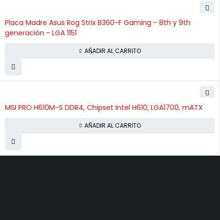
Placa Madre Asus Rog Strix B360-F Gaming - 8th y 9th
generación - LGA 1151
AÑADIR AL CARRITO
MSI PRO H610M-S DDR4, Chipset Intel H610, LGA1700, mATX
AÑADIR AL CARRITO
Equpios de
Horario de
Servicio Técnico
Garatia y
computo
Atención
Soporte
Mantenimiento