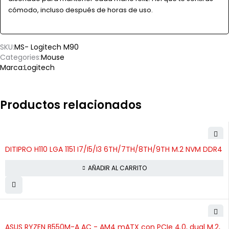
cómodo, incluso después de horas de uso.
SKU:
MS- Logitech M90
Categories:
Mouse
Marca:
Logitech
Productos relacionados
DITIPRO H110 LGA 1151 I7/I5/I3 6TH/7TH/8TH/9TH M.2 NVM DDR4
AÑADIR AL CARRITO
ASUS RYZEN B550M-A AC - AM4 mATX con PCIe 4.0, dual M.2,