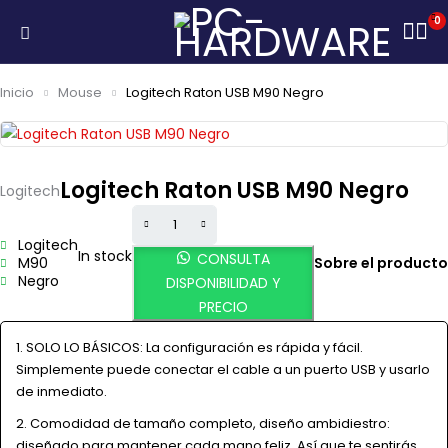
0
Inicio
Mouse
Logitech Raton USB M90 Negro
Logitech Raton USB M90 Negro
Logitech
Logitech
In stock
CONSULTA
M90
Sobre el producto
Negro
DISPONIBILIDAD Y
PRECIO
SOLO LO BÁSICOS: La configuración es rápida y fácil.
Simplemente puede conectar el cable a un puerto USB y usarlo
de inmediato.
Comodidad de tamaño completo, diseño ambidiestro:
diseñado para mantener cada mano feliz. Así que te sentirás