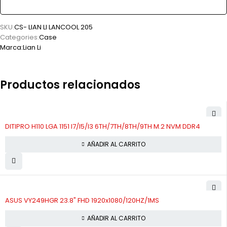
SKU:
CS- LIAN LI LANCOOL 205
Categories:
Case
Marca:
Lian Li
Productos relacionados
DITIPRO H110 LGA 1151 I7/I5/I3 6TH/7TH/8TH/9TH M.2 NVM DDR4
AÑADIR AL CARRITO
ASUS VY249HGR 23.8" FHD 1920x1080/120HZ/1MS
AÑADIR AL CARRITO