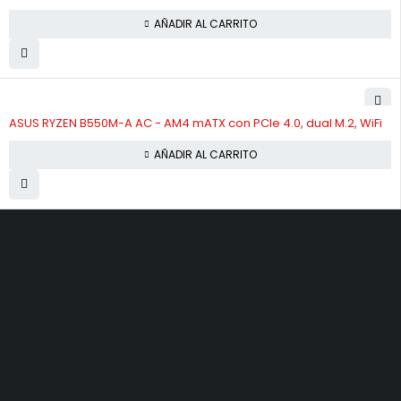
AÑADIR AL CARRITO
ASUS RYZEN B550M-A AC - AM4 mATX con PCIe 4.0, dual M.2, WiFi
AÑADIR AL CARRITO
Equpios de computo
Todas las marcas
Horario de Atención