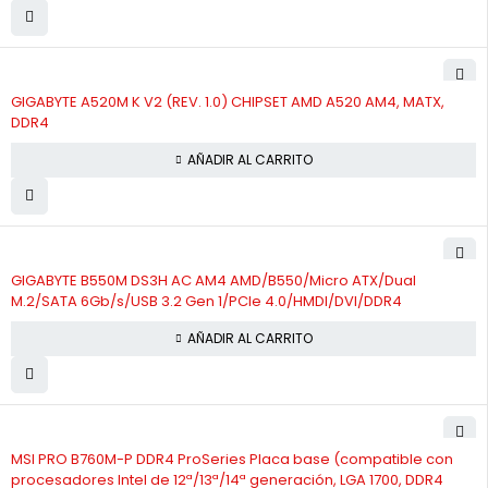
GIGABYTE A520M K V2 (REV. 1.0) CHIPSET AMD A520 AM4, MATX,
DDR4
AÑADIR AL CARRITO
GIGABYTE B550M DS3H AC AM4 AMD/B550/Micro ATX/Dual
M.2/SATA 6Gb/s/USB 3.2 Gen 1/PCIe 4.0/HMDI/DVI/DDR4
AÑADIR AL CARRITO
MSI PRO B760M-P DDR4 ProSeries Placa base (compatible con
procesadores Intel de 12ª/13ª/14ª generación, LGA 1700, DDR4