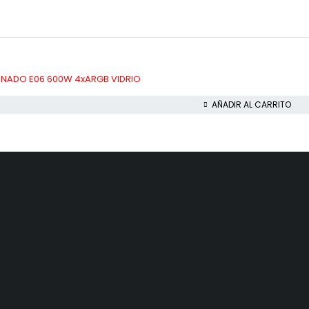
NADO E06 600W 4xARGB VIDRIO
AÑADIR AL CARRITO
io de Atención
Servicio Técnico
a sabado
Mantenimiento de Pcs