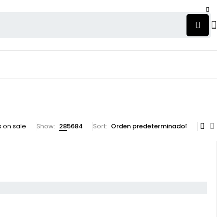
 on sale
Show:
28
56
84
Sort
Orden predeterminado