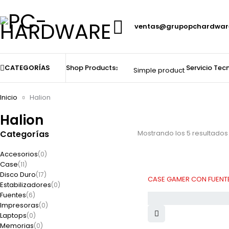
ventas@grupopchardwar
CATEGORÍAS
Shop
Products
Servicio Tec
Simple product
Inicio
Halion
Halion
Categorías
Mostrando los 5 resultados
Accesorios
(0)
Case
(11)
Disco Duro
(17)
CASE GAMER CON FUENTE 
Estabilizadores
(0)
Fuentes
(6)
Impresoras
(0)
Laptops
(0)
Memorias
(0)