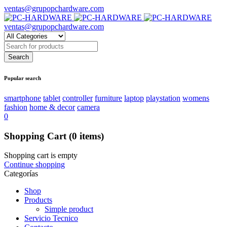
ventas@grupopchardware.com
ventas@grupopchardware.com
Popular search
smartphone
tablet
controller
furniture
laptop
playstation
womens
fashion
home & decor
camera
0
Shopping Cart
(0 items)
Shopping cart is empty
Continue shopping
Categorías
Shop
Products
Simple product
Servicio Tecnico