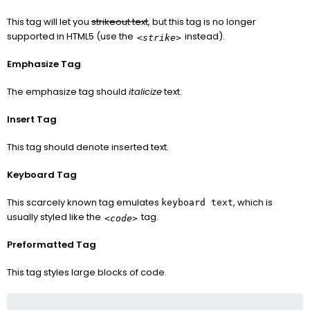
This tag will let you
strikeout text
, but this tag is no longer
supported in HTML5 (use the
instead).
<strike>
Emphasize Tag
The emphasize tag should
italicize
text.
Insert Tag
This tag should denote
inserted
text.
Keyboard Tag
This scarcely known tag emulates
, which is
keyboard text
usually styled like the
tag.
<code>
Preformatted Tag
This tag styles large blocks of code.