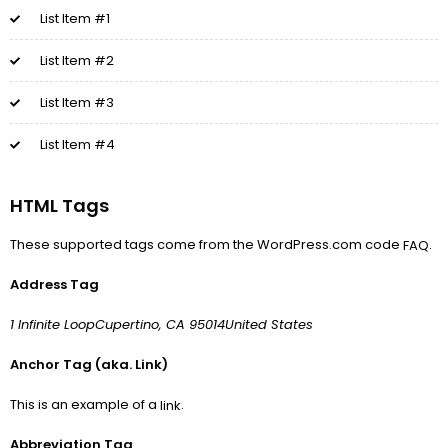
List Item #1
List Item #2
List Item #3
List Item #4
HTML Tags
These supported tags come from the WordPress.com code
.
FAQ
Address Tag
1 Infinite LoopCupertino, CA 95014United States
Anchor Tag (aka. Link)
This is an example of a
.
link
Abbreviation Tag