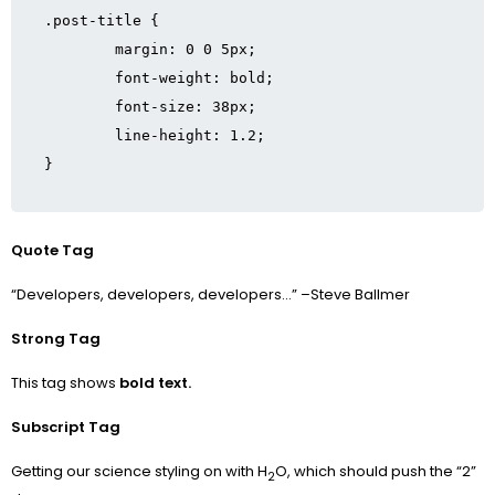
.post-title {

	margin: 0 0 5px;

	font-weight: bold;

	font-size: 38px;

	line-height: 1.2;

}
Quote Tag
Developers, developers, developers…
–Steve Ballmer
Strong Tag
This tag shows
bold
text.
Subscript Tag
Getting our science styling on with H
O, which should push the “2”
2