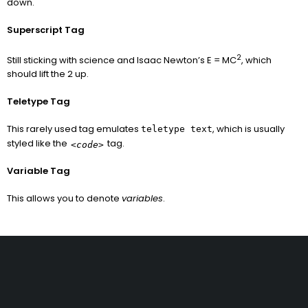
down.
Superscript Tag
2
Still sticking with science and Isaac Newton’s E = MC
, which
should lift the 2 up.
Teletype Tag
This rarely used tag emulates
, which is usually
teletype text
styled like the
tag.
<code>
Variable Tag
This allows you to denote
variables
.
Equpios de
Horario de
Servicio Técnico
Garatia y