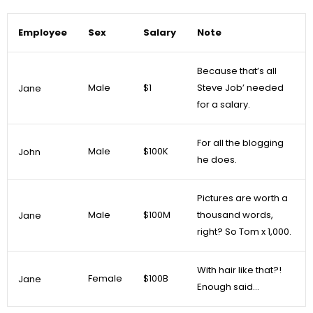
Employee
Sex
Salary
Note
Because that’s all
Male
$1
Steve Job’ needed
Jane
for a salary.
For all the blogging
Male
$100K
John
he does.
Pictures are worth a
Male
$100M
thousand words,
Jane
right? So Tom x 1,000.
With hair like that?!
Female
$100B
Jane
Enough said…