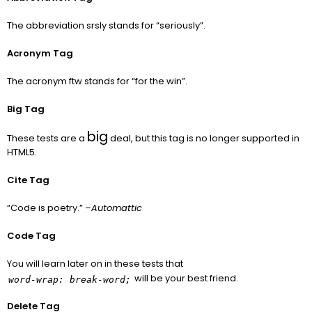
The abbreviation
srsly
stands for “seriously”.
Acronym Tag
The acronym
ftw
stands for “for the win”.
Big Tag
big
These tests are a
deal, but this tag is no longer supported in
HTML5.
Cite Tag
“Code is poetry.” –
Automattic
Code Tag
You will learn later on in these tests that
will be your best friend.
word-wrap: break-word;
Delete Tag